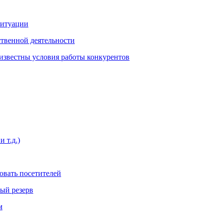
ситуации
ственной деятельности
еизвестны условия работы конкурентов
 т.д.)
овать посетителей
вый резерв
м