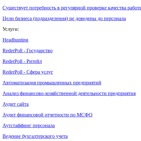
Существует потребность в регулярной проверке качества работ
Цели бизнеса (подразделения) не доведены до персонала
Услуги:
Headhunting
RederPoll - Государство
RederPoll - Ритейл
RederPoll - Сфера услуг
Автоматизация промышленных предприятий
Анализ финансово-хозяйственной деятельности предприятия
Аудит сайта
Аудит финансовой отчетности по МСФО
Аутстаффинг персонала
Ведение бухгалтерского учета