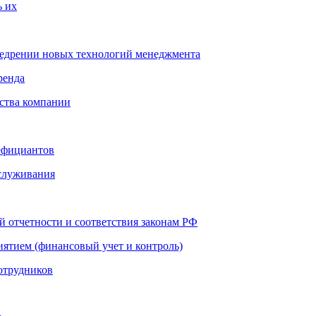
ь их
недрении новых технологий менеджмента
ренда
ства компании
ефициантов
бслуживания
й отчетности и соответствия законам РФ
иятием (финансовый учет и контроль)
отрудников