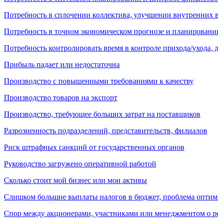
Потребность в сплочении коллектива, улучшении внутренних 
Потребность в точном экономическом прогнозе и планировани
Потребность контролировать время в контроле прихода/ухода,
Прибыль падает или недостаточна
Производство с повышенными требованиями к качеству
Производство товаров на экспорт
Производство, требующее больших затрат на поставщиков
Разрозненность подразделений, представительств, филиалов
Риск штрафных санкций от государственных органов
Руководство загружено оперативной работой
Сколько стоит мой бизнес или мои активы
Слишком большие выплаты налогов в бюджет, проблема опти
Спор между акционерами, участниками или менеджментом о ре