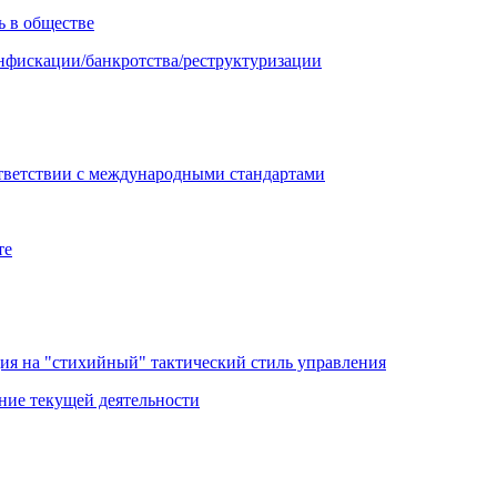
ь в обществе
онфискации/банкротства/реструктуризации
ответствии с международными стандартами
те
ия на "стихийный" тактический стиль управления
ние текущей деятельности