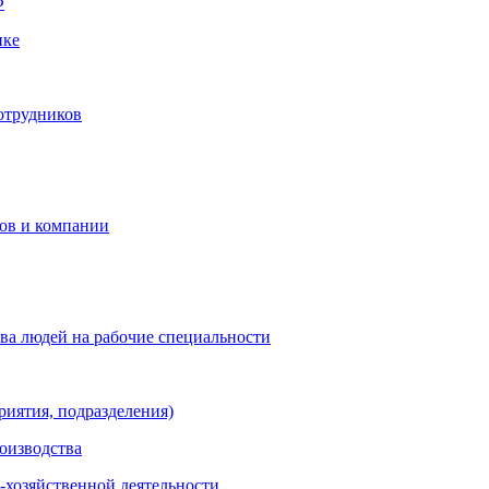
Ф
нке
отрудников
ков и компании
ва людей на рабочие специальности
риятия, подразделения)
оизводства
-хозяйственной деятельности