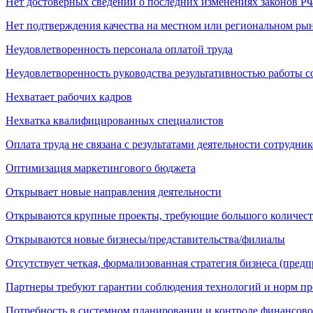
Нет достоверных сведений о последних изменениях законов Р
Нет подтверждения качества на местном или региональном ры
Неудовлетворенность персонала оплатой труда
Неудовлетворенность руководства результативностью работы с
Нехватает рабочих кадров
Нехватка квалифицированных специалистов
Оплата труда не связана с результатами деятельности сотрудни
Оптимизация маркетингового бюджета
Открывает новые направления деятельности
Открываются крупные проекты, требующие большого количест
Открываются новые бизнесы/представительства/филиалы
Отсутствует четкая, формализованная стратегия бизнеса (предп
Партнеры требуют гарантии соблюдения технологий и норм пр
Потребность в системном планировании и контроле финансово