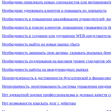
Необходимо привлекать новых специалистов или мотивироват
Необходимо удерживать клиентов и повышать их лояльность
Необходимость в повышении квалификации руководителей, в
Необходимость в поиске клиентов, повышении узнаваемости б
Необходимость в создании или улучшении WEB-представитель
Необходимость выйти на новые рынки сбыта
Необходимость защищать свои активы, скрывать реальных бен
Необходимость поддержания на высоком уровне стандартов о
Необходимость работы на международных рынках
Неопределенность в достоверности бухгалтерской и финансово
Непрозрачность, неоптимальность системы управления предпр
Нет адекватной оценки профессионализма и деловых качеств с
Нет возможности взыскать долг с дебитора