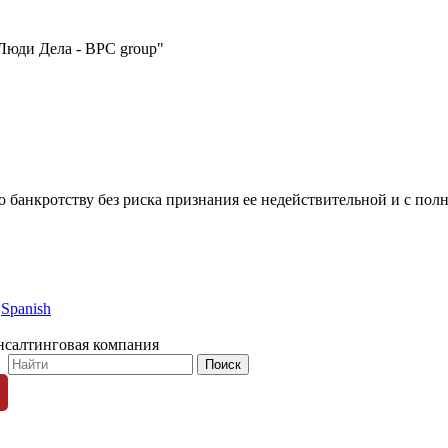
Люди Дела - BPC group"
по банкротству без риска признания ее недействительной и с по
Spanish
нсалтинговая компания
© 1996-2026 «Люди Дела»