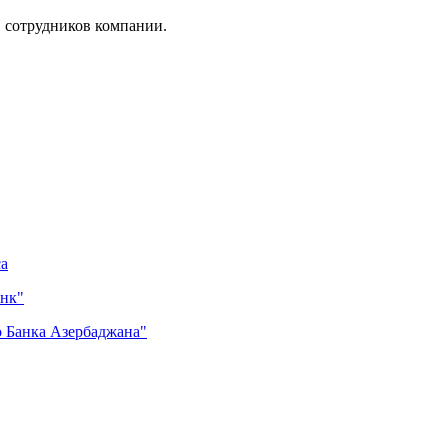
в сотрудников компании.
са
нк"
 Банка Азербаджана"