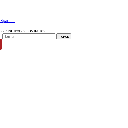
Spanish
нсалтинговая компания
© 1996-2026 «Люди Дела»
ных пользователей