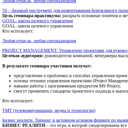
Любая отрасль, любая специализация
5S – базовый инструмент для развертывания Бережливого про
Цель семинара-практикума:
раскрыть основные понятия и ме
GOAL- школа целевого управления
GOAL- школа целевого управления
Кто использует:
Любая отрасль, любая специализация
PROJECT MANAGEMENT: Управление проектами для руковод
Целевая аудитория:
руководители компаний, менеджеры высшег
В результате семинара участники получат:
представление о проблемах и способах управления проек
основы техники управления проектами (Project Managemen
навыки работы с программным продуктом MS Project;
смогут применять стандарты проектного подхода к выпо
Кто использует:
ТМТ (телекоммуникации, медиа и технологии)
Бизнес реалити. Тренинг в активном игровом формате по выжи
БИЗНЕС РЕАЛИТИ
– это игра, в которой смоделированы вс