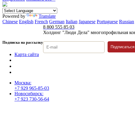
Powered by
Translate
Chinese
English
French
German
Italian
Japanese
Portuguese
Russian
8 800 555 85 03
Холдинг "Люди Дела" многопрофильная ко
Подписка на рассылку
Подписаться
Карта сайта
Политика защиты и обработки персональных данных
Положение о порядке хранения и защиты персональных дан
Согласие на обработку персональных данных
Москва:
+7 929 965-85-03
Новосибирск:
+7 923 730-56-64