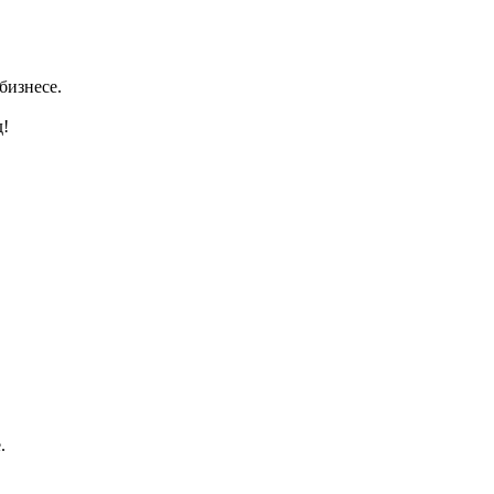
бизнесе.
д!
.