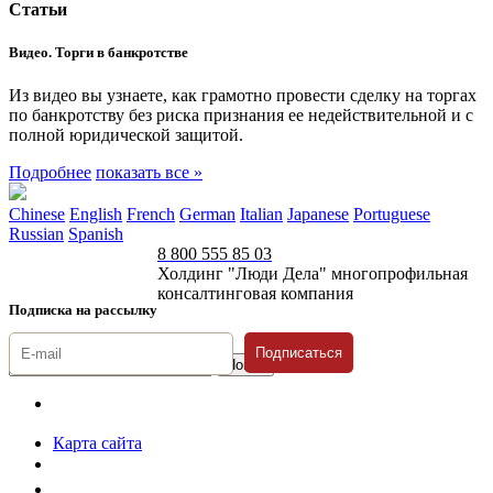
Статьи
Видео. Торги в банкротстве
Из видео вы узнаете, как грамотно провести сделку на торгах
по банкротству без риска признания ее недействительной и с
полной юридической защитой.
Подробнее
показать все »
Chinese
English
French
German
Italian
Japanese
Portuguese
Russian
Spanish
8 800 555 85 03
Холдинг "Люди Дела" многопрофильная
консалтинговая компания
Подписка на рассылку
Подписаться
© 1996-2026 «Люди
Дела»
Карта сайта
Политика защиты и обработки персональных данных