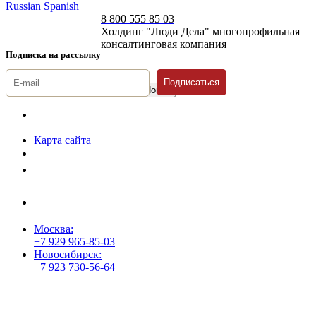
Russian
Spanish
8 800 555 85 03
Холдинг "Люди Дела" многопрофильная
консалтинговая компания
Подписка на рассылку
Подписаться
© 1996-2026 «Люди
Дела»
Карта сайта
Политика защиты и обработки персональных данных
Положение о порядке хранения и защиты персональных данных
пользователей
Согласие на обработку персональных данных
Москва:
+7 929 965-85-03
Новосибирск:
+7 923 730-56-64