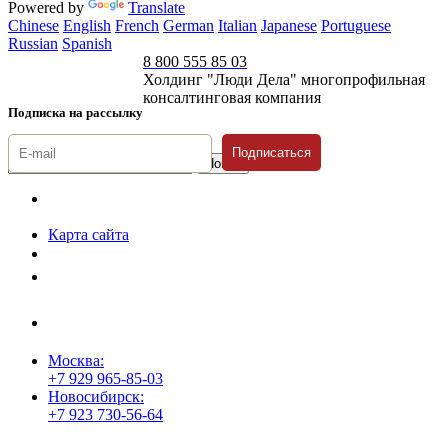
Powered by
Translate
Chinese
English
French
German
Italian
Japanese
Portuguese
Russian
Spanish
8 800 555 85 03
Холдинг "Люди Дела" многопрофильная
консалтинговая компания
Подписка на рассылку
Подписаться
© 1996-2026 «Люди
Дела»
Карта сайта
Политика защиты и обработки персональных данных
Положение о порядке хранения и защиты персональных данных
пользователей
Согласие на обработку персональных данных
Москва:
+7 929 965-85-03
Новосибирск:
+7 923 730-56-64