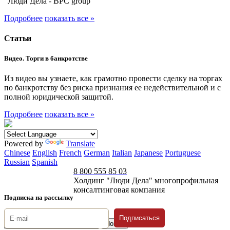
"Люди Дела - BPC group"
Подробнее
показать все »
Статьи
Видео. Торги в банкротстве
Из видео вы узнаете, как грамотно провести сделку на торгах
по банкротству без риска признания ее недействительной и с
полной юридической защитой.
Подробнее
показать все »
Powered by
Translate
Chinese
English
French
German
Italian
Japanese
Portuguese
Russian
Spanish
8 800 555 85 03
Холдинг "Люди Дела" многопрофильная
консалтинговая компания
Подписка на рассылку
Подписаться