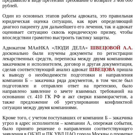
предъявило в виде претензии требование о возврате 3 468 000
рублей.
Один из основных этапов работы адвоката, это правильная
юридическая оценка ситуации, как врач определяющий
диагноз пациенту для дальнейшего его лечения, так и адвокат
оценивает ситуацию сквозь юридическую призму, чтобы
впоследствии грамотно выстроить тактику защиты.
Адвокатом МАиНКА «ЛЮДИ ДЕЛА»
ШВЕЦОВОЙ А.А.
досконально были изучены документы по регистрации
лекарственных средств, переписка между двумя компаниями
заказчиком и исполнителем, договор и другая документация,
сделав соответствующий анализ адвокат
ШВЕЦОВА
пришла
к выводу о необходимости подготовки и направления
компании Б – заказчика ряда документов, в том числе был
подготовлен и отправлен ответ на претензию, было
направлено заявление о зачете взаимных требований на
основании ст. 410 ГК РФ и акт сверки взаиморасчетов, а
также предложение об урегулировании конфликтной
ситуации между двумя компаниями.
Кроме того, с учетом поступавших от компании Б – заказчика
угроз в адрес исполнителя – компании А, опережая события,
было принято решение о направлении соответствующего
заявления в ОБЭП и ПК УВД ЦАО города Москвы о проверке